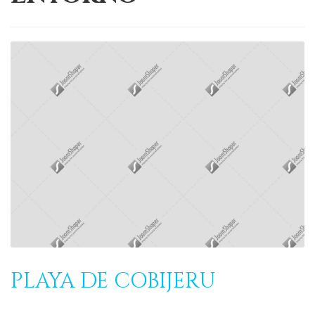
PLAYA DE COBIJERU