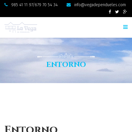
985 41 11 97/679 70 54 34
info@vegadependueles.com
ENTORNO
Entorno