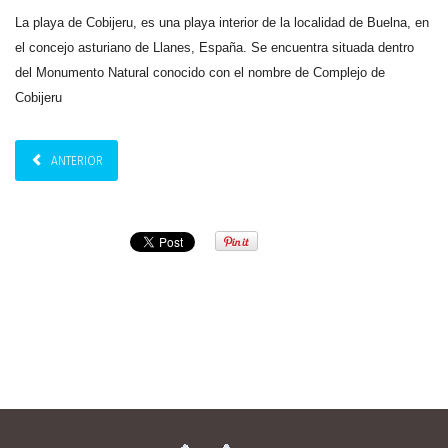
La playa de Cobijeru, es una playa interior de la localidad de Buelna, en
el concejo asturiano de Llanes, España. Se encuentra situada dentro
del Monumento Natural conocido con el nombre de Complejo de
Cobijeru
ANTERIOR